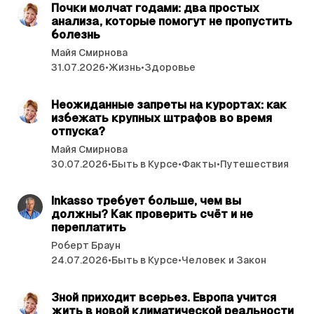
ы
а
Почки молчат годами: два простых
м
анализа, которые помогут не пропустить
т
болезнь
ь
и
Майя Смирнова
я
и
31.07.2026
•
Жизнь
•
Здоровье
читать 8 мин.
Неожиданные запреты на курортах: как
избе­жать крупных штрафов во время
отпуска?
Майя Смирнова
30.07.2026
•
Быть в Курсе
•
Факты
•
Путешествия
читать 3 мин.
Inkasso требует больше, чем вы
должны? Как проверить счёт и не
переплатить
Роберт Браун
24.07.2026
•
Быть в Курсе
•
Человек и Закон
читать 3 мин.
Зной приходит всерьез. Европа учится
жить в новой климатической реальности