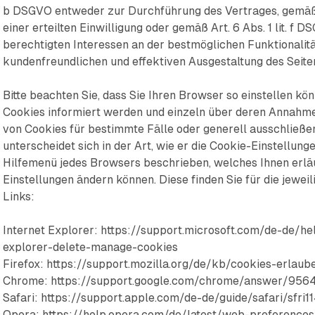
b DSGVO entweder zur Durchführung des Vertrages, gemäß Ar
einer erteilten Einwilligung oder gemäß Art. 6 Abs. 1 lit. f
berechtigten Interessen an der bestmöglichen Funktionalitä
kundenfreundlichen und effektiven Ausgestaltung des Seit
Bitte beachten Sie, dass Sie Ihren Browser so einstellen kö
Cookies informiert werden und einzeln über deren Annahm
von Cookies für bestimmte Fälle oder generell ausschließ
unterscheidet sich in der Art, wie er die Cookie-Einstellunge
Hilfemenü jedes Browsers beschrieben, welches Ihnen erläut
Einstellungen ändern können. Diese finden Sie für die jewe
Links:
Internet Explorer: https://support.microsoft.com/de-de/h
explorer-delete-manage-cookies
Firefox: https://support.mozilla.org/de/kb/cookies-erlau
Chrome: https://support.google.com/chrome/answer/95
Safari: https://support.apple.com/de-de/guide/safari/sfri
Opera: https://help.opera.com/de/latest/web-preference