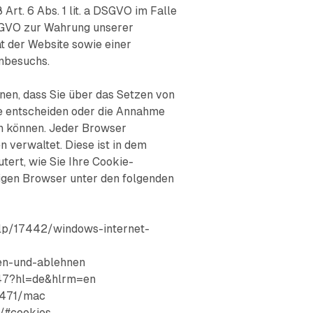
t. 6 Abs. 1 lit. a DSGVO im Falle
 DSGVO zur Wahrung unserer
t der Website sowie einer
enbesuchs.
nnen, dass Sie über das Setzen von
e entscheiden oder die Annahme
en können. Jeder Browser
n verwaltet. Diese ist in dem
ert, wie Sie Ihre Cookie-
iligen Browser unter den folgenden
elp/17442/windows-internet-
ben-und-ablehnen
647?hl=de&hlrm=en
11471/mac
s/#cookies