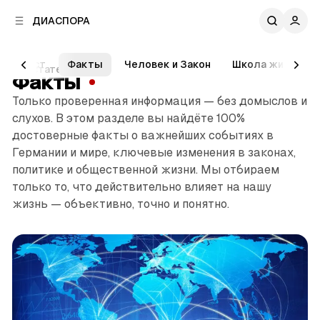
к
к
ДИАСПОРА
к
о
о
в
н
о
Тест
Факты
Человек и Закон
Школа жизни
т
107 статей
й
Факты
е
п
н
Только проверенная информация — без домыслов и
а
т
слухов. В этом разделе вы найдёте 100%
н
у
е
достоверные факты о важнейших событиях в
л
Германии и мире, ключевые изменения в законах,
и
политике и общественной жизни. Мы отбираем
только то, что действительно влияет на нашу
жизнь — объективно, точно и понятно.