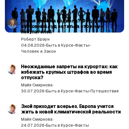
читать 3 мин.
С
Новая техника подвела? Федеральный
верховный суд встал на сторону
т
покупателей
а
Роберт Браун
т
04.08.2026
•
Быть в Курсе
•
Факты
•
ь
Человек и Закон
читать 8 мин.
и
Неожиданные запреты на курортах: как
избе­жать крупных штрафов во время
отпуска?
Майя Смирнова
30.07.2026
•
Быть в Курсе
•
Факты
•
Путешествия
читать 3 мин.
Зной приходит всерьез. Европа учится
жить в новой климатической реальности
Майя Смирнова
24.07.2026
•
Быть в Курсе
•
Факты