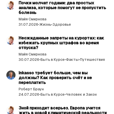
а
Почки молчат годами: два простых
ы
анализа, которые помогут не пропустить
т
м
болезнь
ь
Майя Смирнова
и
31.07.2026
•
Жизнь
•
Здоровье
читать 8 мин.
Неожиданные запреты на курортах: как
избе­жать крупных штрафов во время
отпуска?
Майя Смирнова
30.07.2026
•
Быть в Курсе
•
Факты
•
Путешествия
читать 3 мин.
Inkasso требует больше, чем вы
должны? Как проверить счёт и не
переплатить
Роберт Браун
24.07.2026
•
Быть в Курсе
•
Человек и Закон
читать 3 мин.
Зной приходит всерьез. Европа учится
жить в новой климатической реальности