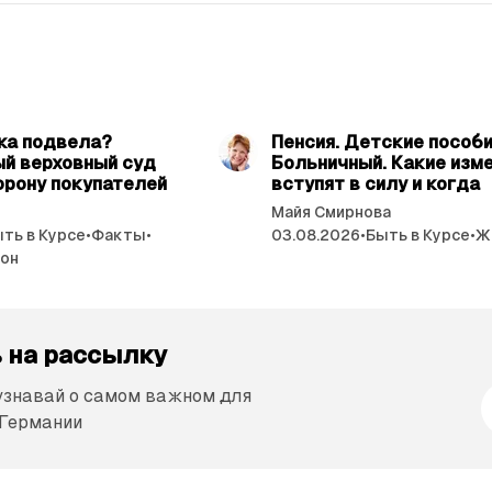
читать 3 мин.
читат
ка подвела?
Пенсия. Детские пособи
й верховный суд
Больничный. Какие изм
орону покупателей
вступят в силу и когда
Майя Смирнова
ть в Курсе
•
Факты
•
03.08.2026
•
Быть в Курсе
•
Ж
кон
 на рассылку
 узнавай о самом важном для
 Германии