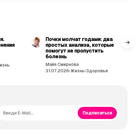
ь 4 мин.
читать 3 мин.
я.
Почки молчат годами: два
енения
простых анализа, которые
помогут не пропустить
болезнь
Майя Смирнова
изнь
31.07.2026
•
Жизнь
•
Здоровье
Подписаться