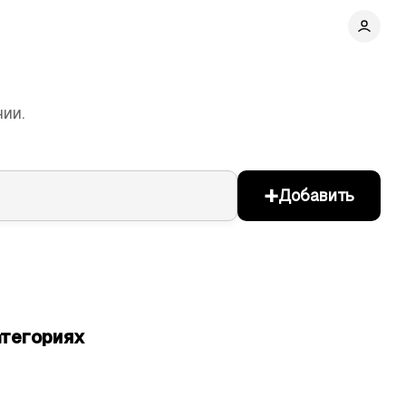
ии.
+
Добавить
атегориях