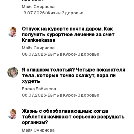
Майя Смирнова
13.07.2026
•
Жизнь
•
Здоровье
читать 3 мин.
Отпуск на курорте почти даром. Как
получить курортное лечение за счет
Krankenkasse
Майя Смирнова
08.07.2026
•
Быть в Курсе
•
Здоровье
читать 4 мин.
Я слишком толстый? Четыре показателя
тела, которые точно скажут, пора ли
худеть
Елена Бабичева
06.07.2026
•
Быть в Курсе
•
Здоровье
читать 3 мин.
Жизнь с обезболивающими: когда
таблетки начинают серьезно разрушать
организм?
Майя Смирнова