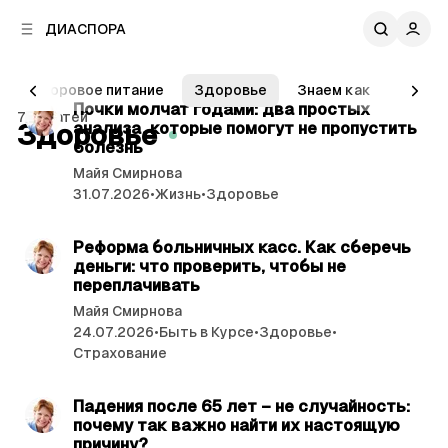
к
к
ДИАСПОРА
к
о
о
в
н
читать 3 мин.
о
Здоровое питание
Здоровье
Знаем как
Налог
т
й
С
Почки молчат годами: два простых
е
73 статей
п
Здоровье
анализа, которые помогут не пропустить
т
н
а
болезнь
т
а
н
Майя Смирнова
у
т
е
31.07.2026
•
Жизнь
•
Здоровье
л
ь
читать 3 мин.
и
и
Реформа больничных касс. Как сберечь
деньги: что проверить, чтобы не
переплачивать
Майя Смирнова
24.07.2026
•
Быть в Курсе
•
Здоровье
•
Страхование
читать 3 мин.
Падения после 65 лет – не случайность:
почему так важно найти их настоящую
причину?