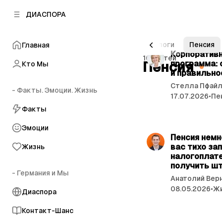
к
к
ДИАСПОРА
к
о
о
в
н
о
 питание
Здоровье
Знаем как
Налоги
Пенсия
Главная
т
й
С
Корпоративн
е
16 статей
п
Пенсия
программа: 
Кто Мы
т
н
а
и правильно
т
а
н
Стелла Пфай
у
- Факты. Эмоции. Жизнь
т
е
17.07.2026
•
Пе
л
ь
Факты
и
и
Эмоции
Пенсия немн
вас тихо за
Жизнь
налогоплате
получить ш
- Германия и Мы
Анатолий Вер
08.05.2026
•
Ж
Диаспора
Контакт-Шанс