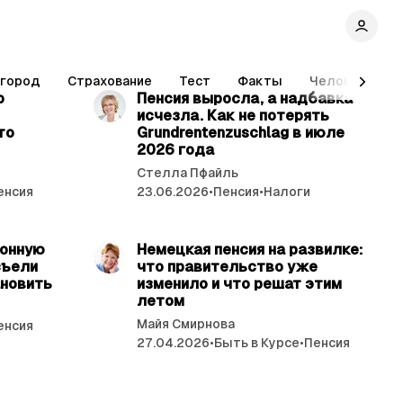
ь 3 мин.
читать 4 мин.
Огород
Страхование
Тест
Факты
Человек и За
о
Пенсия выросла, а надбавка
исчезла. Как не потерять
то
Grundrentenzuschlag в июле
2026 года
Стелла Пфайль
енсия
23.06.2026
•
Пенсия
•
Налоги
ь 3 мин.
читать 4 мин.
ионную
Немецкая пенсия на развилке:
съели
что правительство уже
ановить
изменило и что решат этим
летом
Майя Смирнова
енсия
27.04.2026
•
Быть в Курсе
•
Пенсия