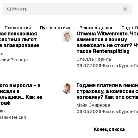
Искать
читать 3 мин.
читат
Психология
Путешествия
Рекомендации
Сад + 
ая пенсионная
Отмена Witwenrente. Чт
система льгот
изменится и почему
е планирование
паниковать не стоит? Ч
такое Rentensplitting
ль
Стелла Пфайль
нсия
•
Эксперт
09.07.2026
•
Быть в Курсе
•
П
читать 4 мин.
читат
ого выросла – и
Годами платили в пенс
писали в
страховку, а комиссии 
льщики... Как не
половину? Как это ост
траф
Майя Смирнова
ник
06.05.2026
•
Быть в Курсе
•
П
изнь
•
Пенсия
Конец списка