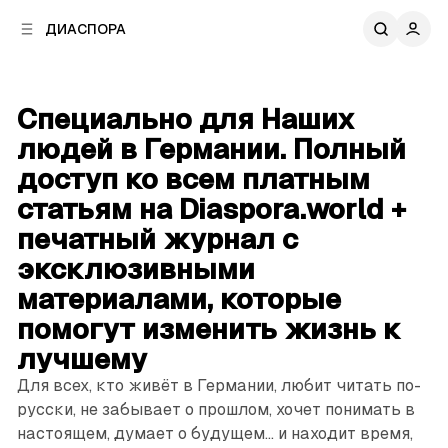
к
к
ДИАСПОРА
к
о
о
в
н
о
т
й
Специально для Наших
е
п
н
людей в Германии. Полный
а
т
н
доступ ко всем платным
у
е
статьям на Diaspora.world +
л
и
печатный журнал с
эксклюзивными
материалами, которые
помогут изменить жизнь к
лучшему
Для всех, кто живёт в Германии, любит читать по-
русски, не забывает о прошлом, хочет понимать в
настоящем, думает о будущем... и находит время,