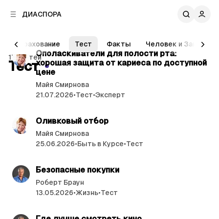
к
к
ДИАСПОРА
к
о
о
в
н
читать 4 мин.
о
Страхование
Тест
Факты
Человек и Закон
т
й
С
Ополаскиватели для полости рта:
е
17 статей
п
Тест
хорошая защита от кариеса по доступной
т
н
а
цене
т
а
н
Майя Смирнова
у
т
е
21.07.2026
•
Тест
•
Эксперт
л
ь
читать 7 мин.
и
и
Оливковый отбор
Майя Смирнова
25.06.2026
•
Быть в Курсе
•
Тест
читать 5 мин.
Безопасные покупки
Роберт Браун
13.05.2026
•
Жизнь
•
Тест
читать 6 мин.
Где лучше смотреть кино