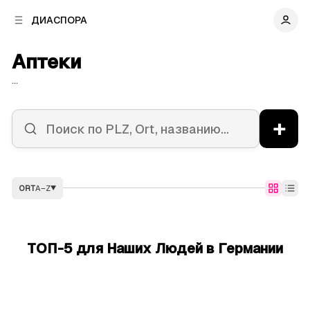
к
к
ДИАСПОРА
к
о
о
в
н
Аптеки
о
т
й
е
...
п
н
а
т
н
у
+
е
л
и
ORT
A–Z
▼
ТОП-5 для Наших Людей в Германии