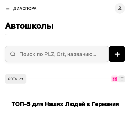
к
к
ДИАСПОРА
к
о
о
в
н
Автошколы
о
т
й
е
...
п
н
а
т
н
у
+
е
л
и
ORT
A–Z
▼
ТОП-5 для Наших Людей в Германии