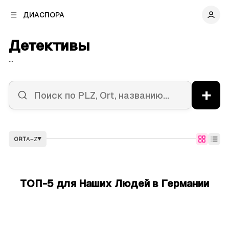
к
к
ДИАСПОРА
к
о
о
в
н
Детективы
о
т
й
е
...
п
н
а
т
н
у
+
е
л
и
ORT
A–Z
▼
ТОП-5 для Наших Людей в Германии