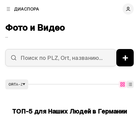
к
к
ДИАСПОРА
к
о
о
в
н
Фото и Видео
о
т
й
е
...
п
н
а
т
н
у
+
е
л
и
ORT
A–Z
▼
ТОП-5 для Наших Людей в Германии