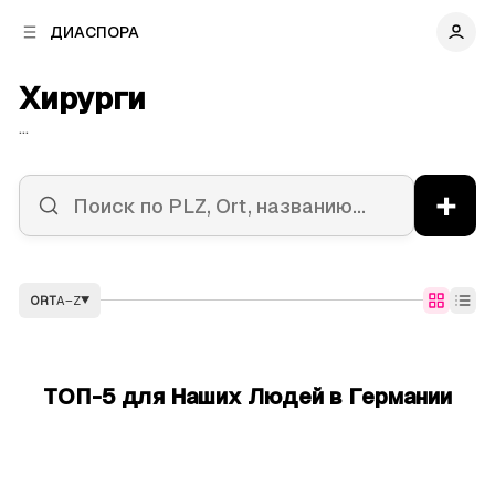
к
к
ДИАСПОРА
к
о
о
в
н
Хирурги
о
т
й
е
...
п
н
а
т
н
у
+
е
л
и
ORT
A–Z
▼
ТОП-5 для Наших Людей в Германии