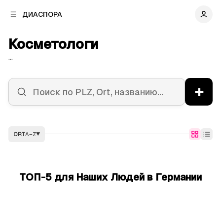
к
к
ДИАСПОРА
к
о
о
в
н
Косметологи
о
т
й
е
...
п
н
а
т
н
у
+
е
л
и
ORT
A–Z
▼
ТОП-5 для Наших Людей в Германии