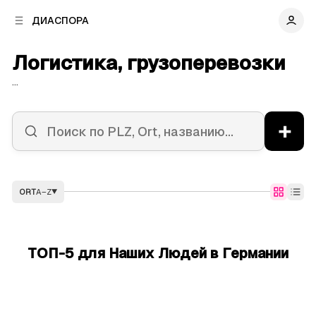
к
к
ДИАСПОРА
к
о
о
в
н
Логистика, грузоперевозки
о
т
й
е
...
п
н
а
т
н
у
+
е
л
и
ORT
A–Z
▼
ТОП-5 для Наших Людей в Германии