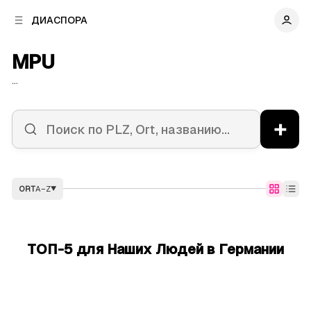
к
к
ДИАСПОРА
к
о
о
в
н
MPU
о
т
й
е
...
п
н
а
т
н
у
+
е
л
и
ORT
A–Z
▼
ТОП-5 для Наших Людей в Германии