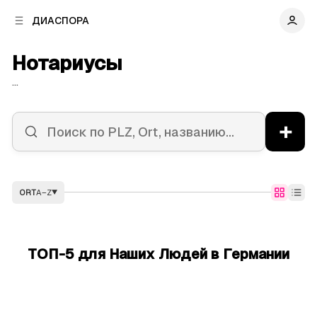
к
к
ДИАСПОРА
к
о
о
в
н
Нотариусы
о
т
й
е
...
п
н
а
т
н
у
+
е
л
и
ORT
A–Z
▼
ТОП-5 для Наших Людей в Германии