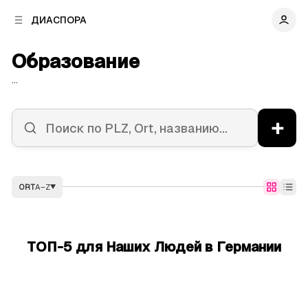
к
к
ДИАСПОРА
к
о
о
в
н
Образование
о
т
й
е
...
п
н
а
т
н
у
+
е
л
и
ORT
A–Z
▼
ТОП-5 для Наших Людей в Германии