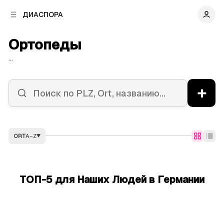
к
к
ДИАСПОРА
к
о
о
в
н
Ортопеды
о
т
й
е
...
п
н
а
т
н
у
+
е
л
и
ORT
A–Z
▼
ТОП-5 для Наших Людей в Германии