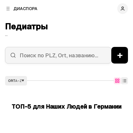
к
к
ДИАСПОРА
к
о
о
в
н
Педиатры
о
т
й
е
...
п
н
а
т
н
у
+
е
л
и
ORT
A–Z
▼
ТОП-5 для Наших Людей в Германии