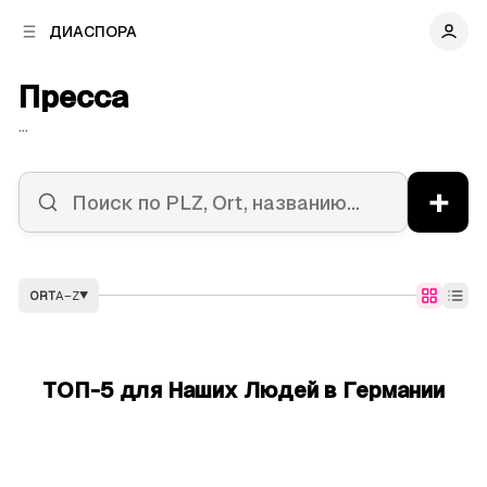
к
к
ДИАСПОРА
к
о
о
в
н
Пресса
о
т
й
е
...
п
н
а
т
н
у
+
е
л
и
ORT
A–Z
▼
ТОП-5 для Наших Людей в Германии