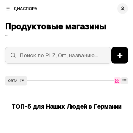
к
к
ДИАСПОРА
к
о
о
в
н
Продуктовые магазины
о
т
й
е
...
п
н
а
т
н
у
+
е
л
и
ORT
A–Z
▼
ТОП-5 для Наших Людей в Германии