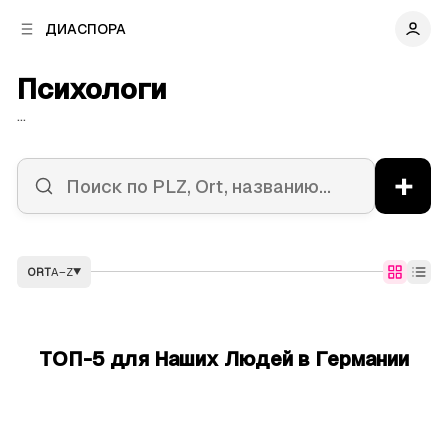
к
к
ДИАСПОРА
к
о
о
в
н
Психологи
о
т
й
е
...
п
н
а
т
н
у
+
е
л
и
ORT
A–Z
▼
ТОП-5 для Наших Людей в Германии