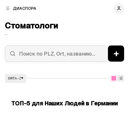
к
к
ДИАСПОРА
к
о
о
в
н
Стоматологи
о
т
й
е
...
п
н
а
т
н
у
+
е
л
и
ORT
A–Z
▼
ТОП-5 для Наших Людей в Германии