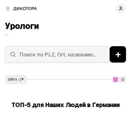
к
к
ДИАСПОРА
к
о
о
в
н
Урологи
о
т
й
е
...
п
н
а
т
н
у
+
е
л
и
ORT
A–Z
▼
ТОП-5 для Наших Людей в Германии