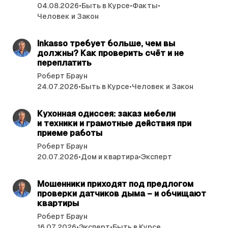
т
04.08.2026
•
Быть в Курсе
•
Факты
•
ь
Человек и Закон
читать 3 мин.
и
Inkasso требует больше, чем вы
должны? Как проверить счёт и не
переплатить
Роберт Браун
24.07.2026
•
Быть в Курсе
•
Человек и Закон
читать 4 мин.
Кухонная одиссея: заказ мебели
и техники и грамотные действия при
приеме работы
Роберт Браун
20.07.2026
•
Дом и квартира
•
Эксперт
читать 3 мин.
Мошенники приходят под предлогом
проверки датчиков дыма – и обчищают
квартиры
Роберт Браун
16.07.2026
•
Эксперт
•
Быть в Курсе