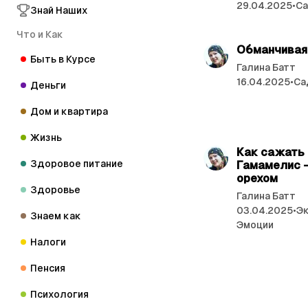
29.04.2025
•
Са
Знай Наших
Что и Как
Обманчивая
Быть в Курсе
Галина Батт
16.04.2025
•
Са
Деньги
Дом и квартира
Жизнь
Как сажать 
Здоровое питание
Гамамелис 
орехом
Здоровье
Галина Батт
03.04.2025
•
Э
Знаем как
Эмоции
Налоги
Пенсия
Психология