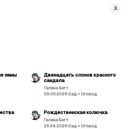
ь 5 мин.
читать 2 мин.
ия зимы
Двенадцать слонов красного
сандала
Галина Батт
09.05.2025
•
Сад + Огород
ь 2 мин.
читать 5 мин.
дества
Рождественская колючка
Галина Батт
25.04.2025
•
Сад + Огород