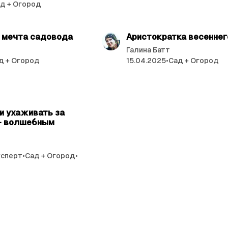
д + Огород
читать 2 мин.
читат
 мечта садовода
Аристократка весеннег
Галина Батт
д + Огород
15.04.2025
•
Сад + Огород
читать 2 мин.
и ухаживать за
– волшебным
ксперт
•
Сад + Огород
•