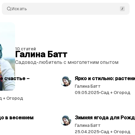
Искать
10 статей
Галина Батт
Садовод-любитель с многолетним опытом
читать 2 мин.
читат
е счастье –
Ярко и стильно: растен
Галина Батт
09.05.2025
•
Сад + Огород
д + Огород
читать 5 мин.
читат
о в весеннем
Зимняя ягода для Рож
Галина Батт
25.04.2025
•
Сад + Огород