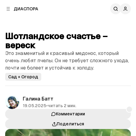
к
к
ДИАСПОРА
к
о
о
в
н
о
т
й
Шотландское счастье –
е
п
н
вереск
а
т
н
Это знаменитый и красивый медонос, который
у
е
очень любят пчелы. Он не требует сложного ухода,
л
почти не болеет и устойчив к холоду.
и
Сад + Огород
Галина Батт
19.05.2025
•
читать 2 мин.
Комментарии
Поделиться