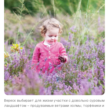
Вереск выбирает для жизни участки с довольно суровым 
ландшафтом – продуваемые ветрами холмы, торфяники и 