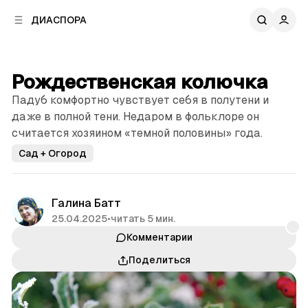
к
к
ДИАСПОРА
к
о
о
в
н
о
т
й
Рождественская колючка
е
п
н
Падуб комфортно чувствует себя в полутени и
а
т
н
даже в полной тени. Недаром в фольклоре он
у
е
считается хозяином «темной половины» года.
л
Сад + Огород
и
Галина Батт
25.04.2025
•
читать 5 мин.
Комментарии
Поделиться