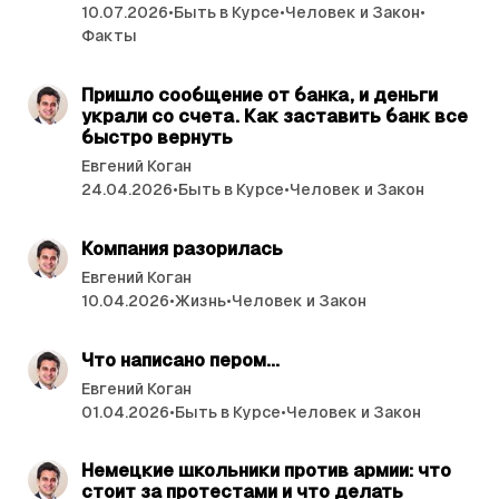
т
10.07.2026
•
Быть в Курсе
•
Человек и Закон
•
ь
Факты
читать 4 мин.
и
Пришло сообщение от банка, и деньги
украли со счета. Как заставить банк все
быстро вернуть
Евгений Коган
24.04.2026
•
Быть в Курсе
•
Человек и Закон
читать 4 мин.
Компания разорилась
Евгений Коган
10.04.2026
•
Жизнь
•
Человек и Закон
читать 4 мин.
Что написано пером...
Евгений Коган
01.04.2026
•
Быть в Курсе
•
Человек и Закон
читать 2 мин.
Немецкие школьники против армии: что
стоит за протестами и что ­делать