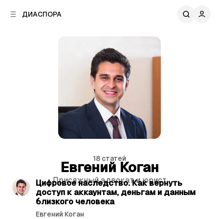
к
к
ДИАСПОРА
к
о
о
в
н
о
т
й
е
п
н
а
т
н
у
е
л
и
18 статей
Евгений Коган
читать 3 мин.
Присяжный адвокат и юрист
С
Цифровое наследство. Как вернуть
доступ к аккаунтам, деньгам и данным
т
близкого человека
а
Евгений Коган