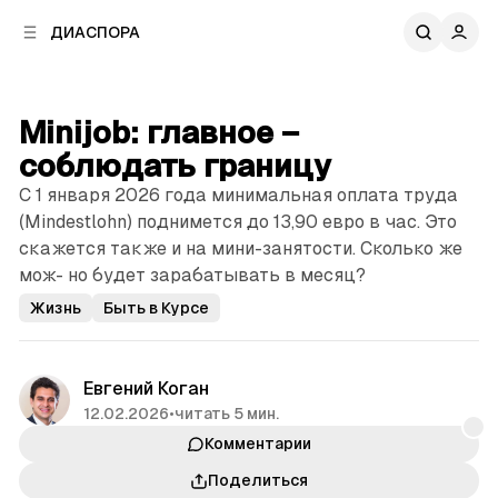
к
к
ДИАСПОРА
к
о
о
в
н
о
т
й
Minijob: главное –
е
п
н
соблюдать границу
а
т
н
С 1 января 2026 года минимальная оплата труда
у
е
(Mindestlohn) поднимется до 13,90 евро в час. Это
л
скажется также и на мини-занятости. Сколько же
и
мож- но будет зарабатывать в месяц?
Жизнь
Быть в Курсе
Евгений Коган
12.02.2026
•
читать 5 мин.
Комментарии
Поделиться