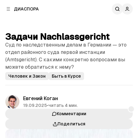
к
к
ДИАСПОРА
к
о
о
в
н
о
т
й
Задачи Nachlassgericht
е
п
н
Суд по наследственным делам в Германии — это
а
т
н
отдел районного суда первой инстанции
у
е
(Amtsgericht). С какими конкретно вопросами вы
л
можете обратиться к нему?
и
Человек и Закон
Быть в Курсе
Евгений Коган
19.09.2025
•
читать 4 мин.
Комментарии
Поделиться