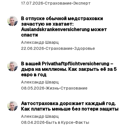
т
17.07.2026
•
Страхование
•
Эксперт
ь
читать 4 мин.
и
В отпуске обычной медстраховки
зачастую не хватает:
Auslandskrankenversicherung может
спасти
Александр Шварц
22.06.2026
•
Страхование
•
Здоровье
читать 4 мин.
В вашей Privathaftpflichtversicherung –
дыра на миллионы. Как закрыть её за 5
евро в год
Александр Шварц
08.05.2026
•
Жизнь
•
Страхование
читать 4 мин.
Автостраховка дорожает каждый год.
Как платить меньше без потери защиты
Александр Шварц
08.04.2026
•
Быть в Курсе
•
Факты
читать 4 мин.