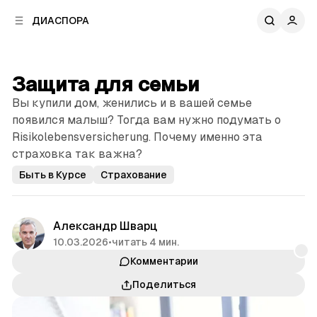
к
к
ДИАСПОРА
к
о
о
в
н
о
т
й
Защита для семьи
е
п
н
Вы купили дом, женились и в вашей семье
а
т
н
появился малыш? Тогда вам нужно подумать о
у
е
Risikolebensversicherung. Почему именно эта
л
страховка так важна?
и
Быть в Курсе
Страхование
Александр Шварц
10.03.2026
•
читать 4 мин.
Комментарии
Поделиться