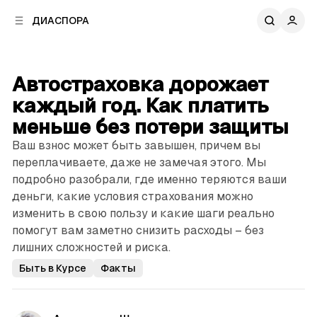
к
к
ДИАСПОРА
к
о
о
в
н
о
т
й
Автостраховка дорожает
е
п
н
каждый год. Как платить
а
т
н
меньше без потери защиты
у
е
Ваш взнос может быть завышен, причем вы
л
переплачиваете, даже не замечая этого. Мы
и
подробно разобрали, где именно теряются ваши
деньги, какие условия страхования можно
изменить в свою пользу и какие шаги реально
помогут вам заметно ­снизить расходы – без
лишних сложностей и риска.
Быть в Курсе
Факты