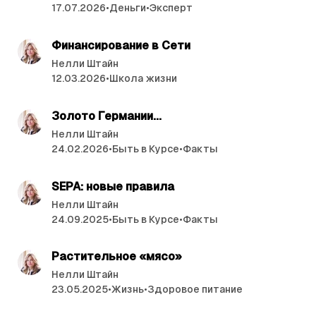
т
17.07.2026
•
Деньги
•
Эксперт
ь
читать 2 мин.
и
Финансирование в Сети
Нелли Штайн
12.03.2026
•
Школа жизни
читать 4 мин.
Золото Германии...
Нелли Штайн
24.02.2026
•
Быть в Курсе
•
Факты
читать 4 мин.
SEPA: новые правила
Нелли Штайн
24.09.2025
•
Быть в Курсе
•
Факты
читать 4 мин.
Растительное «мясо»
Нелли Штайн
23.05.2025
•
Жизнь
•
Здоровое питание
читать 4 мин.