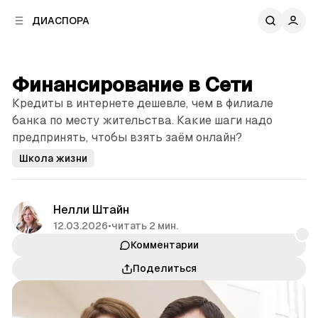
к
к
ДИАСПОРА
к
о
о
в
н
о
т
й
Финансирование в Сети
е
п
н
Кредиты в интернете дешевле, чем в филиале
а
т
н
банка по месту жительства. Какие шаги надо
у
е
предпринять, чтобы взять заём онлайн?
л
Школа жизни
и
Нелли Штайн
12.03.2026
•
читать 2 мин.
Комментарии
Поделиться