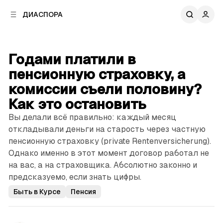
к
к
ДИАСПОРА
к
о
о
в
н
о
т
й
Годами платили в
е
п
н
пенсионную страховку, а
а
т
н
комиссии съели половину?
у
е
Как это остановить
л
и
Вы делали всё правильно: каждый месяц
откладывали деньги на старость через частную
пенсионную страховку (private Rentenversicherung).
Однако именно в этот момент договор работал не
на вас, а на страховщика. Абсолютно законно и
предсказуемо, если знать цифры.
Быть в Курсе
Пенсия