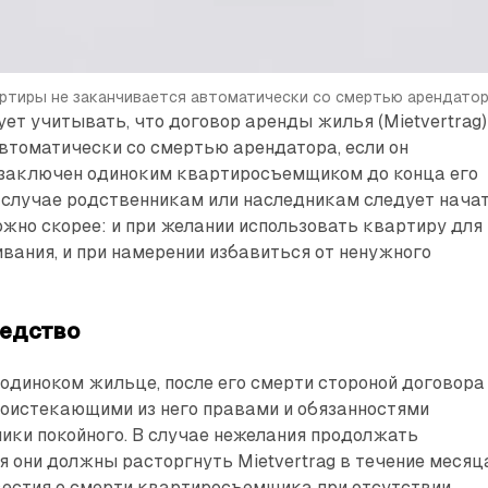
ртиры не заканчивается автоматически со смертью арендатор
ует учитывать, что договор аренды жилья (Mietvertrag)
втоматически со смертью арендатора, если он
 заключен одиноким квартиросъемщиком до конца его
 случае родственникам или наследникам следует нача
жно скорее: и при желании использовать квартиру для
вания, и при намерении избавиться от ненужного
ледство
 одиноком жильце, после его смерти стороной договора
роистекающими из него правами и обязанностями
ики покойного. В случае нежелания продолжать
 они должны расторгнуть Mietvertrag в течение месяц
вестия о смерти квартиросъемщика при отсутствии