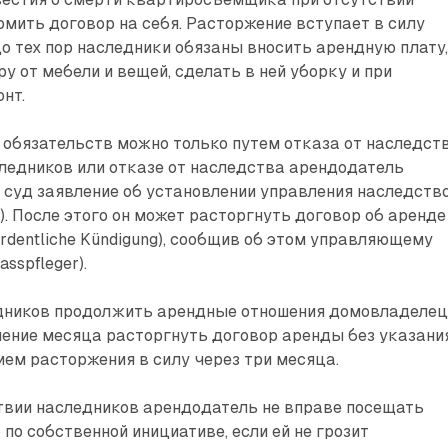
ить договор на себя. Расторжение вступает в силу
До тех пор наследники обязаны вносить арендную плату
у от мебели и вещей, сделать в ней уборку и при
нт.
 обязательств можно только путем отказа от наследств
ледников или отказе от наследства арендодатель
 в суд заявление об установлении управления наследств
t). После этого он может расторгнуть договор об аренде
rdentliche Kündigung), сообщив об этом управляющему
sspfleger).
дников продолжить арендные отношения домовладеле
чение месяца расторгнуть договор аренды без указани
ием расторжения в силу через три месяца.
твии наследников арендодатель не вправе посещать
по собственной инициативе, если ей не грозит