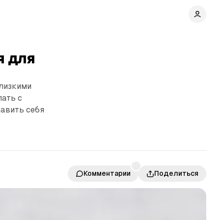
я для
близкими
лать с
бавить себя
Комментарии
Поделиться