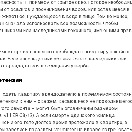
пасность: к примеру, открытое окно, которое необходи
 от осадков и проникновения воров, или оставшееся в
животное, нуждаю­щееся в воде и пище. Тем не менее,
ан сначала использовать все возможности, чтобы
венниками или наследниками покойного, имеющими прав
 имеет права поспешно освобождать квартиру покойног
ей. Если впоследствии объявятся его наследники, они
 от арендодателя возмещения ущерба.
етензии
 сдать квартиру арендодателю в приемлемом состоян
претензии к ним – скажем, касающиеся не проводившего
кого ремонта – могут быть ограничены размером
. VIII ZR 68/12). А если смерть одинокого жильца
ной и его тело долгое время пролежало в квартире, в
ней завелись паразиты, Vermieter не вправе потребоват