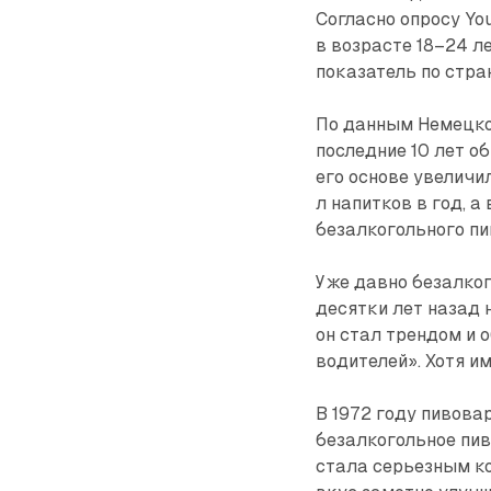
Согласно опросу Yo
в возрасте 18–24 л
показатель по стра
По данным Немецкой
последние 10 лет о
его основе увеличи
л напитков в год, а
безалкогольного пи
Уже давно безалког
десятки лет назад 
он стал трендом и 
водителей». Хотя и
В 1972 году пивова
безалкогольное пиво
стала серьезным ко