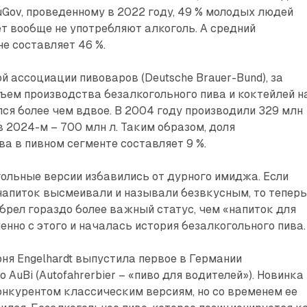
uGov, проведенному в 2022 году, 49 % молодых людей
ет вообще не употребляют алкоголь. А средний
не составляет 46 %.
 ассоциации пивоваров (Deutsche Brauer-Bund), за
бъем производства безалкогольного пива и коктейлей н
лся более чем вдвое. В 2004 году производили 329 млн
 в 2024-м – 700 млн л. Таким образом, доля
ва в пивном сегменте составляет 9 %.
ольные версии избавились от дурного имиджа. Если
напиток высмеивали и называли безвкусным, то тепер
обрел гораздо более важный статус, чем «напиток для
менно с этого и началась история безалкогольного пива.
рня Engelhardt выпустила первое в Германии
 AuBi (Autofahrerbier – «пиво для водителей»). Новинка
нкурентом классическим версиям, но со временем ее