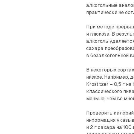
алкогольные аналог
практически не ост
При методе прерва
и глюкоза. В резул
алкоголь удаляется
сахара преобразова
в безалкогольной в
В некоторых сортах
низкое. Например, до
Krostitzer – 0,5 г 
классического пива
меньше, чем во мно
Проверить калорийн
информация указыв
и 2 г сахара на 10