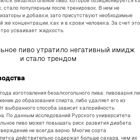
ился. Безалкогольное пиво, которое позиционируется к
, стало популярным после тренировок. В нем не
изаторы и добавки, зато присутствуют необходимые
й же концентрации, как и в крови человека. За счет эт
стро усваивает жидкость.
ьное пиво утратило негативный имидж
и стало трендом
водства
ода изготовления безалкогольного пива: пивоварня л
ение до образования спирта, либо удаляет его из
От выбранного способа зависит калорийность
ра. По данным исследований Рурского университета
ольное пиво может повышать риск развития диабета.
верждение не всегда верно. Многие сорта
питка действительно содержат больше сахара, чем их