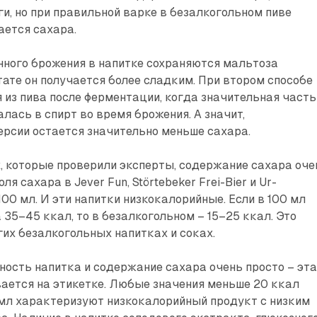
и, но при правильной варке в безалкогольном пиве
ается сахара.
нного брожения в напитке сохраняются мальтоза
ьтате он получается более сладким. При втором способе
 из пива после ферментации, когда значительная часть
лась в спирт во время брожения. А значит,
ерсии остается значительно меньше сахара.
, которые проверили эксперты, содержание сахара оче
ля сахара в Jever Fun, Störtebeker Frei-Bier и Ur-
на 100 мл. И эти напитки низкокалорийные. Если в 100 мл
 35–45 ккал, то в безалкогольном – 15–25 ккал. Это
гих безалкогольных напитках и соках.
ость напитка и содержание сахара очень просто – эт
ается на этикетке. Любые значения меньше 20 ккал
0 мл характеризуют низкокалорийный продукт с низким