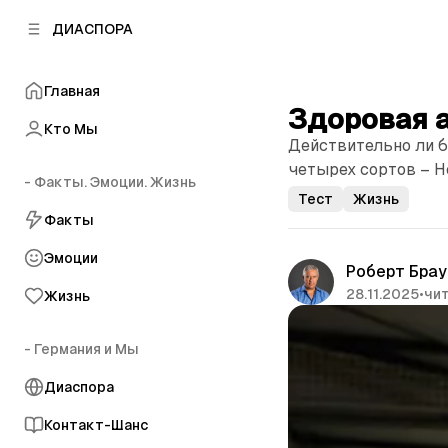
к
к
ДИАСПОРА
к
о
о
в
н
о
Главная
т
й
Здоровая 
е
п
Кто Мы
н
Действительно ли б
а
т
н
четырех сортов – He
у
- Факты. Эмоции. Жизнь
е
Тест
Жизнь
л
Факты
и
Эмоции
Роберт Брау
28.11.2025
•
чит
Жизнь
- Германия и Мы
Диаспора
Контакт-Шанс