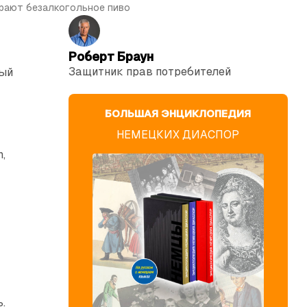
рают безалкогольное пиво
Роберт Браун
Защитник прав потре­бителей
рый
БОЛЬШАЯ ЭНЦИКЛОПЕДИЯ
НЕМЕЦКИХ ДИАСПОР
,
е
.