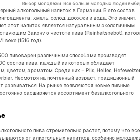
Выбор молодежи 
Все больше молодых людей выби
ярный алкогольный напиток в Германии. В его состав
нгредиента: хмель, солод, дрожжи и вода. Это значит,
лет этот напиток является натуральным экологичным
ствующим Закону о чистоте пива (Reinheitsgebot), кото
 веке (1516 год).
.500 пивоварен различными способами производят
00 сортов пива, каждый из которых обладает
 цветом, ароматом. Среди них – Pils, Helles, Hefeweizen
llerbier. Несмотря на почтенный возраст, традиционный
т развиваться. На рынке появляются новые пивные
постоянно расширяется ассортимент безалкогольного
ье
лкогольного пива стремительно растет, потому что вс
зываются от алкогольных напитков, особенно молодежь