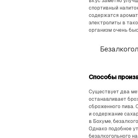
вкус заметно улучш
спортивный напиток
содержатся аромат
электролиты в тако
организм очень бы
Безалкогол
Способы произ
Существует два мет
останавливает брож
сброженного пива. 
и содержание саха
в Бохуме, безалког
Однако подобное ут
безалкогольного на