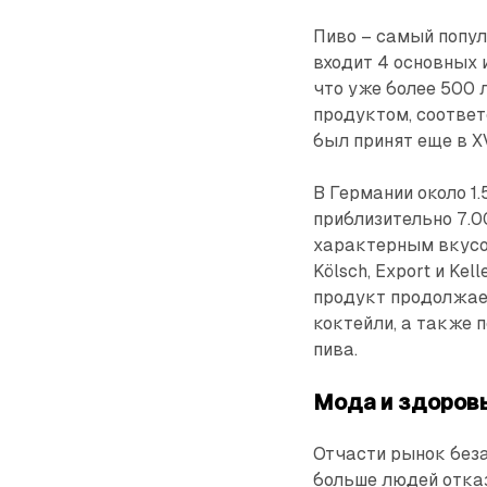
Пиво – самый попул
входит 4 основных и
что уже более 500 
продуктом, соответ
был принят еще в XVI
В Германии около 1
приблизительно 7.0
характерным вкусом,
Kölsch, Export и Ke
продукт продолжае
коктейли, а также 
пива.
Мода и здоров
Отчасти рынок беза
больше людей отка