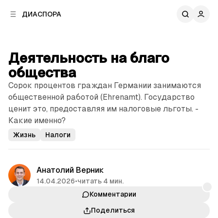
к
к
ДИАСПОРА
к
о
о
в
н
о
т
й
Деятельность на благо
е
п
н
общества
а
т
н
Сорок процентов граждан Германии занимаются
у
е
общественной работой (Ehrenamt). Государство
л
ценит это, ­предоставляя им налоговые льготы. ­
и
Какие именно?
Жизнь
Налоги
Анатолий Верник
14.04.2026
•
читать 4 мин.
Комментарии
Поделиться