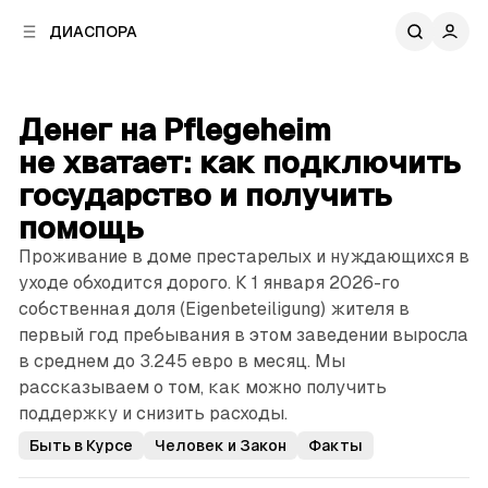
к
к
ДИАСПОРА
к
о
о
в
н
о
т
й
Денег на Pflegeheim
е
п
н
не хватает: как подключить
а
т
н
государство и получить
у
е
помощь
л
и
Проживание в доме престарелых и нуждающихся в
уходе обходится дорого. К 1 января 2026-го
собственная доля (Eigenbeteiligung) жителя в
первый год пребывания в этом заведении выросла
в среднем до 3.245 евро в месяц. Мы
рассказываем о том, как можно получить
поддержку и снизить расходы.
Быть в Курсе
Человек и Закон
Факты