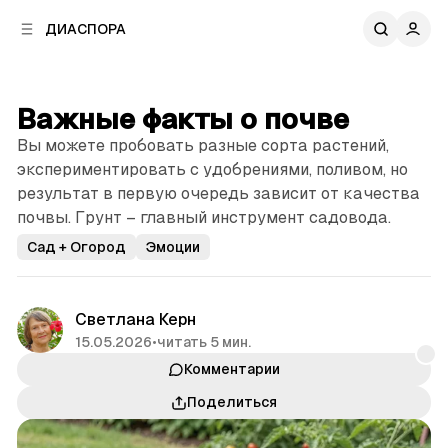
к
к
ДИАСПОРА
к
о
о
в
н
о
т
й
Важные факты о почве
е
п
н
Вы можете пробовать разные сорта растений,
а
т
н
экспериментировать с удобрениями, поливом, но
у
е
результат в первую очередь зависит от качества
л
почвы. Грунт – главный инструмент садовода.
и
Сад + Огород
Эмоции
Светлана Керн
15.05.2026
•
читать 5 мин.
Комментарии
Поделиться