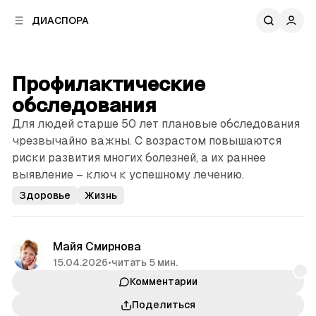
к
к
ДИАСПОРА
к
о
о
в
н
о
т
й
Профилактические
е
п
н
обследования
а
т
н
Для людей старше 50 лет плановые обследования
у
е
чрезвычайно важны. С возрастом повышаются
л
риски развития многих болезней, а их раннее
и
выявление – ключ к успешному лечению.
Здоровье
Жизнь
Майя Смирнова
15.04.2026
•
читать 5 мин.
Комментарии
Поделиться