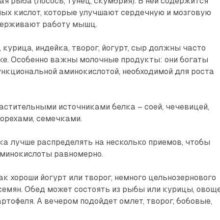
я рыба (лосось, тунец, скумбрия). В ней содержится
ных кислот, которые улучшают сердечную и мозговую
держивают работу мышц.
 курица, индейка, творог, йогурт, сыр должны часто
ке. Особенно важны молочные продукты: они богаты
ункциональной аминокислотой, необходимой для роста
астительными источниками белка – соей, чечевицей,
 орехами, семечками.
а лучше распределять на несколько прие­мов, чтобы
аминокислоты равномерно.
ак хороши йогурт или творог, немного цельнозернового
 семян. Обед может состоять из рыбы или курицы, овоще
артофеля. А вечером подойдет омлет, творог, бобовые,