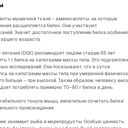
ы
енты мышечной ткани – аминокислоты, на которые
рения расщепляется белок. Они участвуют
каней. Значит, достаточное поступление белка особенн
таршего возраста.
 питания (DGE) рекомендует людям старше 65 лет
ть 1 г белка на килограмм массы тела. Это подкрепле
ых исследований. Они показывают, что в сутки
белка на килограмм массы тела при умеренной физическ
го больше – при высокой. Таким образом, человеку вес
едует потреблять примерно 70–80 г белка в день.
табильного тонуса мыщц желательно сочетать белки
ельного происхождения.
ю занимает рыба и морепродукты. Особую ценность