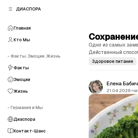
к
к
ДИАСПОРА
к
о
о
в
н
о
Главная
т
й
Сохранени
е
п
Кто Мы
н
Одно из самых зам
а
т
н
Действенный спосо
у
- Факты. Эмоции. Жизнь
е
Здоровое питание
л
Факты
и
Эмоции
Елена Баби
21.04.2026
•
чи
Жизнь
- Германия и Мы
Диаспора
Контакт-Шанс