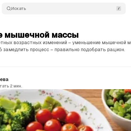
Искать
е мышечной массы
етных возрастных изменений – уменьшение мышечной м
б замедлить процесс – правильно подобрать рацион.
чева
тать 2 мин.