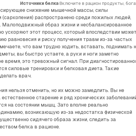
Источники белка
 Включите в рацион продукты, бог
ссирующее снижение мышечной массы, силы
 (саркопения) распространено среди пожилых людей,
т. Малоподвижный образ жизни и несбалансированное
о ускоряют этот процесс, который впоследствии може
ию равновесия и риску получения травм из-за частых
амечаете, что вам трудно ходить, вставать, поднимать 
меты, вы быстро устаете, а руки и ноги заметно
ое время, это тревожный сигнал. При диагностированно
ся силовые тренировки и белковая диета. Такие
делать врач.
ия нельзя отменить, но их можно замедлить. Вы не
а естественное старение и ряд хронических заболеваний
ся на состоянии мышц. Зато вполне реально
одинамию, возникающую из-за недостатка физической
ущественно сидячего образа жизни, следить за
еством белка в рационе.