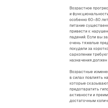
Возрастное прогре
и функциональности
особенно 60–80 ле
питание существенн
привести к нарушен
падений. Если вы з
очень тяжелые пред
похудели за коротк
саркопении требуют
назначения должен 
Возрастные изменен
в силах повлиять н
которые сказывают
предотвратить гип
активности и преим
достаточным колич