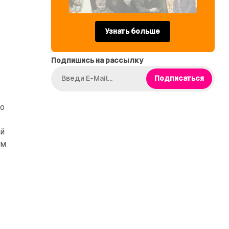
Узнать больше
о
Подпишись на рассылку
Подписаться
но
ой
ом