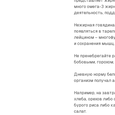
представляет жирна
много омега-3 жир
деятельность, под
Нежирная говядина,
появляться в тарел
лейцином – многоф
и сохранения мышц.
Не пренебрегайте р
бобовыми, горохом,
Дневную норму белк
организм получал 
Например, на завтр
хлеба, орехов либо
бурого риса либо к
салат.