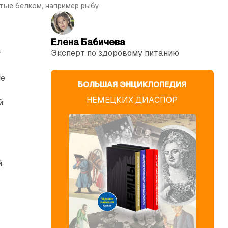
атые белком, например рыбу
Елена Бабичева
Эксперт по здоровому питанию
т
не
БОЛЬШАЯ ЭНЦИКЛОПЕДИЯ
НЕМЕЦКИХ ДИАСПОР
й
,