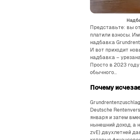
Надба
Представьте: вы от
платили взносы. Им
надбавка Grundrent
И вот приходит нов
надбавка – урезана
Просто в 2023 году
обычного...
Почему исчезае
Grundrentenzuschla
Deutsche Rentenver
января и затем вме
нынешний доход, а 
zvE) двухлетней да
которые финансово