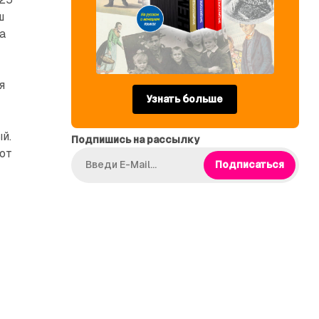
ш
ка
я
Узнать больше
й.
Подпишись на рассылку
ют
Подписаться