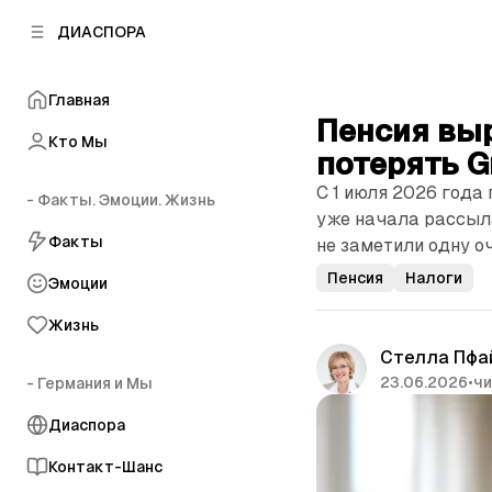
к
к
ДИАСПОРА
к
о
о
в
н
о
Главная
т
й
Пенсия выр
е
п
Кто Мы
н
потерять G
а
т
н
С 1 июля 2026 года 
у
- Факты. Эмоции. Жизнь
е
уже начала рассыла
л
Факты
не заметили одну о
и
Пенсия
Налоги
Эмоции
Жизнь
Стелла Пфа
23.06.2026
•
чи
- Германия и Мы
Диаспора
Контакт-Шанс