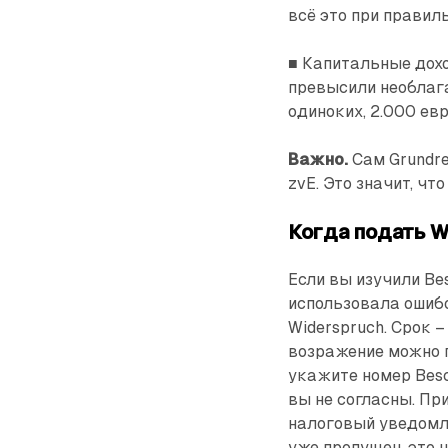
всё это при правил
■ Капитальные дох
превысили необлага
одиноких, 2.000 ев
Важно.
Сам Grundre
zvE. Это значит, чт
Когда подать W
Если вы изучили Be
использовала ошибо
Widerspruch. Срок –
возражение можно 
укажите номер Besc
вы не согласны. П
налоговый уведомле
уже пропущен, это 