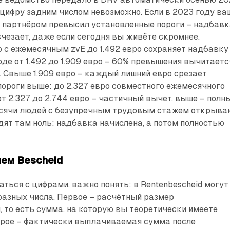
 цифру задним числом невозможно. Если в 2023 году ва
с партнёром превысил установленные пороги – надбав
чезает, даже если сегодня вы живёте скромнее.
 с ежемесячным zvE до 1.492 евро сохраняет надбавку
оде от 1.492 до 1.909 евро – 60% превышения вычитаетс
 Свыше 1.909 евро – каждый лишний евро срезает
пороги выше: до 2.327 евро совместного ежемесячного
от 2.327 до 2.744 евро – частичный вычет, выше – полны
сячи людей с безупречным трудовым стажем открыва
идят там ноль: надбавка начислена, а потом полностью
.
шем Bescheid
ться с цифрами, важно понять: в Rentenbescheid могут
разных числа. Первое – расчётный размер
g, то есть сумма, на которую вы теоретически имеете
орое – фактически выплачиваемая сумма после