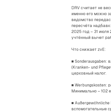
DRV считает не вес
именно его можно з
ведомство передаст
пересчёта надбавки
2025 год – 31 июля
учтённый вычет раб
Что снижает zvE:
■
Sonderausgaben: 
(Kranken- und Pfleg
церковный налог.
■ Werbungskosten: 
Минимально – 102 е
■ Außergewöhnliche 
вспомогательные с