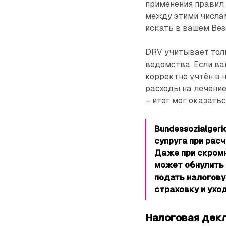
применения правил 
между этими числа
искать в вашем Bes
DRV учитывает толь
ведомства. Если ва
корректно учтён в 
расходы на лечение
– итог мог оказать
Bundessozialgeri
супруга при расчё
Даже при скромн
может обнулить 
подать налогову
страховку и уход
Налоговая дек