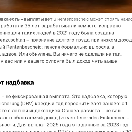
вка есть – выплаты нет
 В Rentenbescheid может стоять начи
работали 35 лет, зарабатывали немного, исправно
енно для таких людей в 2021 году была создана
enzuschlag – признание долгого труда при низком доход
ый Rentenbescheid: пенсия формально выросла, а
 вдвое. Или обнулена. Вы ничего не сделали не так.
 у вас или у вашего супруга был доход чуть выше
т надбавка
g – не фиксированная выплата. Это надбавка, которую
sicherung (DRV) каждый год пересчитывает заново: с 1
сте с летней индексацией. Основа расчёта – не ваш
налогооблагаемый доход (zu versteuerndes Einkommen –
вности. Для выплат 2026 года это данные за 2023 год,
е ведомство передало в DRV автоматически осенью 20