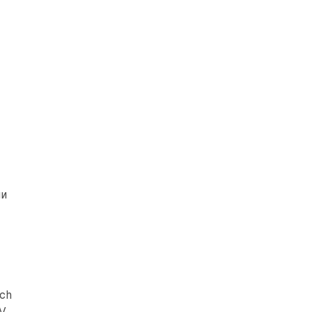
ли
ch
RV