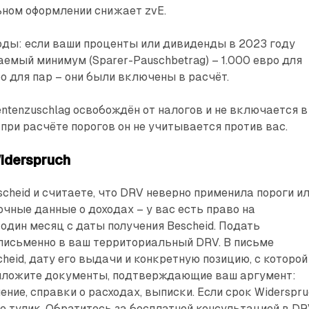
ьном оформлении снижает zvE.
оды: если ваши проценты или дивиденды в 2023 году
емый минимум (Sparer-Pauschbetrag) – 1.000 евро для
ро для пар – они были включены в расчёт.
ntenzuschlag освобождён от налогов и не включается в
о при расчёте порогов он не учитывается против вас.
iderspruch
scheid и считаете, что DRV неверно применила пороги и
чные данные о доходах – у вас есть право на
 один месяц с даты получения Bescheid. Подать
письменно в ваш территориальный DRV. В письме
heid, дату его выдачи и конкретную позицию, с которой
риложите документы, подтверждающие ваш аргумент:
ние, справки о расходах, выписки. Если срок Widerspru
не тупик. Обратитесь за бесплатной консультацией в D