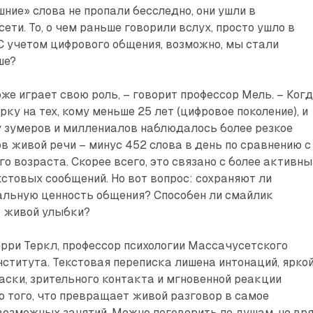
шние» слова не пропали бесследно, они ушли в
ети. То, о чем раньше говорили вслух, просто ушло в
С учетом цифрового общения, возможно, мы стали
ше?
оже играет свою роль, – говорит профессор Мель. – Ког
ку на тех, кому меньше 25 лет (цифровое поколение), и
о у зумеров и миллениалов наблюдалось более резкое
 живой речи – минус 452 слова в день по сравнению с
го возраста. Скорее всего, это связано с более активн
стовых сообщений. Но вот вопрос: сохраняют ли
льную ценность общения? Способен ли смайлик
т живой улыбки?
рри Теркл, профессор психологии Массачусетского
нститута. Текстовая переписка лишена интонаций, ярко
с­ки, зрительного контакта и мгновенной реакции
о того, что превращает живой разговор в самое
возможных занятий. Можно поговорить по душам, но вр