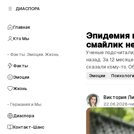
к
к
ДИАСПОРА
к
о
о
в
н
о
Главная
т
й
Эпидемия 
е
п
Кто Мы
н
смайлик н
а
т
н
Ученые подсчитали,
у
- Факты. Эмоции. Жизнь
е
назад. За 12 месяц
л
Факты
сказали кому-то. О
и
Эмоции
Психолог
Эмоции
Жизнь
Виктория Л
22.06.2026
•
чи
- Германия и Мы
Диаспора
Контакт-Шанс