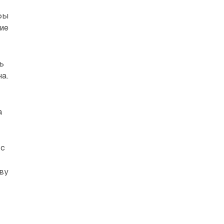
бы
ие
ь
а.
м
а
ас
ву