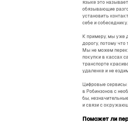
языке это называетс
обязывающие разго
установить контакт
себе и собеседнику.
К примеру, мы уже 
дорогу, потому чт
Мы не можем переки
покупки в кассах с
транспорте красиво
удаленке и не ездим
Цифровые сервисы с
в Робинзонов с нео
бы, незначительны
и связи с окружаю
Поможет ли пе