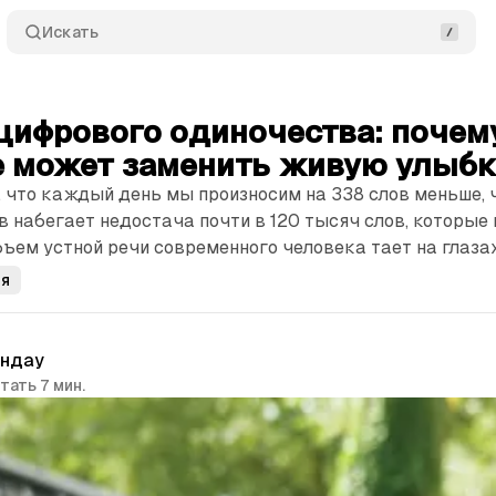
Искать
цифрового одиночества: почем
е может заменить живую улыб
 что каждый день мы произносим на 338 слов меньше, 
ев набегает недостача почти в 120 тысяч слов, которые
бъем устной речи современного человека тает на глазах
ия
индау
тать 7 мин.