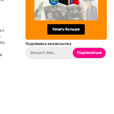
Узнать больше
ал
и
 Но
Подпишись на рассылку
Подписаться
й