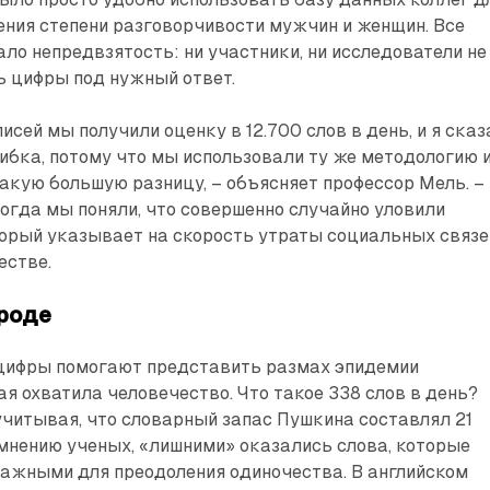
ения степени разговорчивости мужчин и женщин. Все
ло непредвзятость: ни участники, ни исследователи не
ь цифры под нужный ответ.
исей мы получили оценку в 12.700 слов в день, и я сказ
шибка, потому что мы использовали ту же методологию 
такую большую разницу, – объясняет профессор Мель. –
тогда мы поняли, что совершенно случайно уловили
торый указывает на скорость утраты социальных связе
естве.
ороде
 цифры помогают представить размах эпидемии
ая охватила человечество. Что такое 338 слов в день?
учитывая, что словарный запас Пушкина составлял 21
о мнению ученых, «лишними» оказались слова, которые
ажными для прео­доления одиночества. В английском