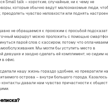
я Small talk – короткие, случайные, ни к чему не
воры, которые обычно ведут малознакомые люди, что
, преодолеть чувство неловкости или поднять настроен
давно не обращаемся к прохожим с просьбой подсказат
о точный маршрут можно проложить с помощью смартфон
нуться парой слов с кассиром, потому что оплачивае
амообслуживания. Мы могли бы уступить место в
й девушке и заодно сделать ей комплимент, но сидим н
 в офис.
делали нашу жизнь гораздо удобнее, но превратили н
битаемого острова – внутри большого города. Казалось
е контакты давали нам чувство причастности к общест
щими.
реписка?