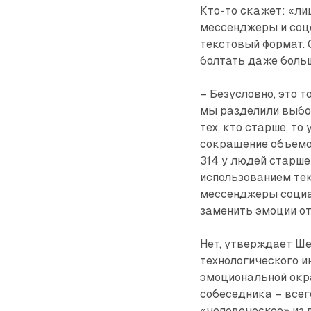
Кто-то скажет: «ли
мессенджеры и соцс
текстовый формат. 
болтать даже боль
– Безусловно, это т
мы разделили выбор
тех, кто старше, т
сокращение объемов
314 у людей старше
использованием тек
мессенджеры социа
заменить эмоции о
Нет, утверждает Ше
технологического и
эмоциональной окра
собеседника – всег
«человеческое» из 