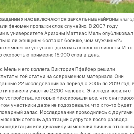
ОБЩЕНИИ У НАС ВКЛЮЧАЮТСЯ ЗЕРКАЛЬНЫЕ НЕЙРОНЫ
 Благо
ли феномен пропажи слов случайно. В 2007 году
гии в университете Аризоны Маттиас Мель опубликовал
льно ли женщины болтают больше, чем мужчины?»
нтльмены не уступают дамам в словоохотливости. И те 
о скоростью примерно 15.900 слов в день.
с Мель и его коллега Виктория Пфайфер решили
льтаты той статьи на современном материале. Они
анные 22 исследований за период с 2005 по 2019 год, 
сти приняли участие 2.200 человек. Эти люди носили с
 устройства, которые фиксировали все, что они говор
 этом участники даже не подозревали, что кто-то будет
ловарный запас. Исследования проводились с другими
выясняли степень адаптации супругов после развода,
ы медитации или динамику изменения личных отношени
ыло просто удобно использовать базу данных коллег д