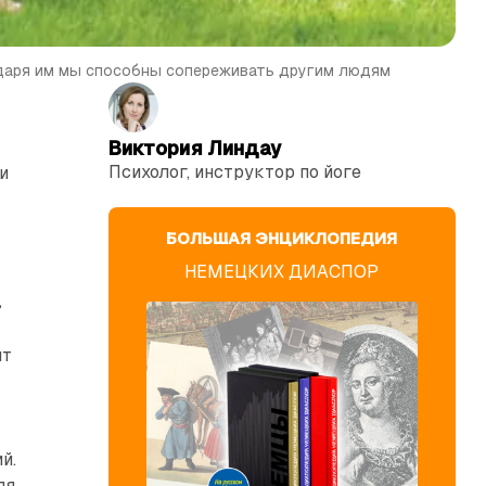
даря им мы способны сопереживать другим людям
Виктория Линдау
Психолог, инструктор по йоге
и
БОЛЬШАЯ ЭНЦИКЛОПЕДИЯ
НЕМЕЦКИХ ДИАСПОР
в
ят
й.
ля