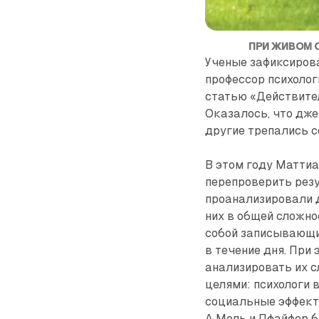
ПРИ ЖИВОМ 
Ученые зафиксирова
профессор психоло
статью «Действите
Оказалось, что дже
другие трепались с
В этом году Маттиа
перепроверить резу
проанализировали д
них в общей сложно
собой записывающие
в течение дня. При
анализировать их с
целями: психологи 
социальные эффект
А Мель и Пфайфер б