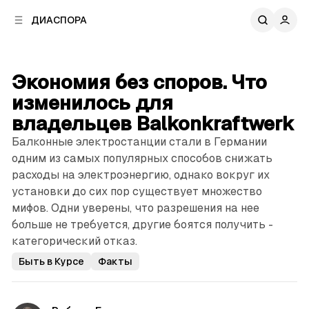
к
к
ДИАСПОРА
к
о
о
в
н
о
т
й
Экономия без споров. Что
е
п
н
изменилось для
а
т
н
владельцев ­Balkonkraftwerk
у
е
Балконные электростанции стали в Германии
л
одним из самых популярных способов снижать
и
расходы на электроэнергию, однако вокруг их
установки до сих пор существует множество
мифов. Одни уверены, что разрешения на нее
больше не требуется, другие боятся получить ­
категорический отказ.
Быть в Курсе
Факты