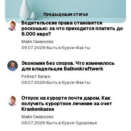
С
читать 7 мин.
Предыдущая статья
т
Водительские права становятся
а
роскошью: за что приходится платить до
т
6.000 евро?
ь
Майя Смирнова
09.07.2026
•
Быть в Курсе
•
Факты
и
читать 3 мин.
Экономия без споров. Что изменилось
для владельцев ­Balkonkraftwerk
Роберт Браун
08.07.2026
•
Быть в Курсе
•
Факты
читать 3 мин.
Отпуск на курорте почти даром. Как
получить курортное лечение за счет
Krankenkasse
Майя Смирнова
08.07.2026
•
Быть в Курсе
•
Здоровье
читать 4 мин.