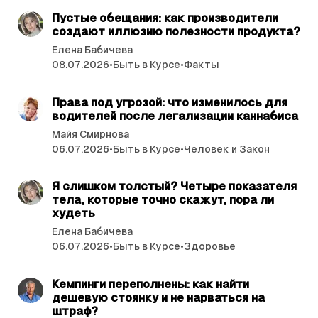
Пустые обещания: как производители
создают иллюзию полезности продукта?
Елена Бабичева
08.07.2026
•
Быть в Курсе
•
Факты
читать 3 мин.
Права под угрозой: что изменилось для
водителей после легализации каннабиса
Майя Смирнова
06.07.2026
•
Быть в Курсе
•
Человек и Закон
читать 4 мин.
Я слишком толстый? Четыре показателя
тела, которые точно скажут, пора ли
худеть
Елена Бабичева
06.07.2026
•
Быть в Курсе
•
Здоровье
читать 4 мин.
Кемпинги переполнены: как найти
дешевую стоянку и не нарваться на
штраф?