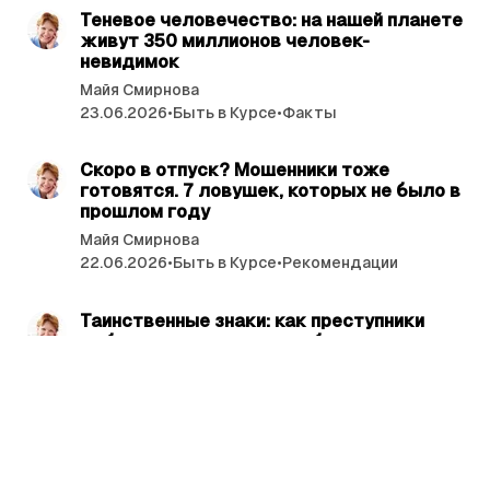
Теневое человечество: на нашей планете
живут 350 миллионов человек-
невидимок
Майя Смирнова
23.06.2026
•
Быть в Курсе
•
Факты
читать 4 мин.
Скоро в отпуск? Мошенники тоже
готовятся. 7 ловушек, которых не было в
прошлом году
Майя Смирнова
22.06.2026
•
Быть в Курсе
•
Рекомендации
читать 4 мин.
Таинственные знаки: как преступники
выбирают квартиры для будущего
ограбления
Майя Смирнова
19.06.2026
•
Быть в Курсе
•
Факты
читать 7 мин.
Заставляют работать без остановки? ­