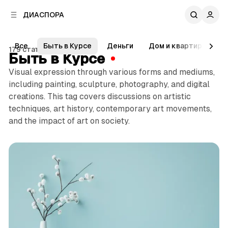
к
к
ДИАСПОРА
к
о
о
в
н
о
Все
Быть в Курсе
Деньги
Дом и квартира
Ж
т
179 статей
й
Быть в Курсе
е
п
н
Visual expression through various forms and mediums,
а
т
including painting, sculpture, photography, and digital
н
у
е
creations. This tag covers discussions on artistic
л
techniques, art history, contemporary art movements,
и
and the impact of art on society.